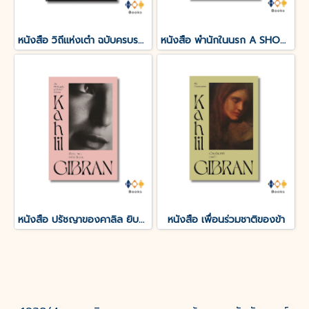
หนังสือ วิถีแห่งเต๋า ฉบับครบรอบ 50 ปี
หนังสือ พำนักในนรก A SHORT STAY IN HELL
หนังสือ ปรัชญาของคาลิล ยิบราน
หนังสือ เพื่อนร่วมชาติของข้า