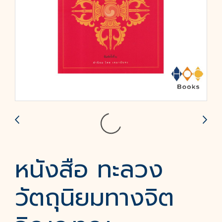
หนังสือ ทะลวง
วัตถุนิยมทางจิต