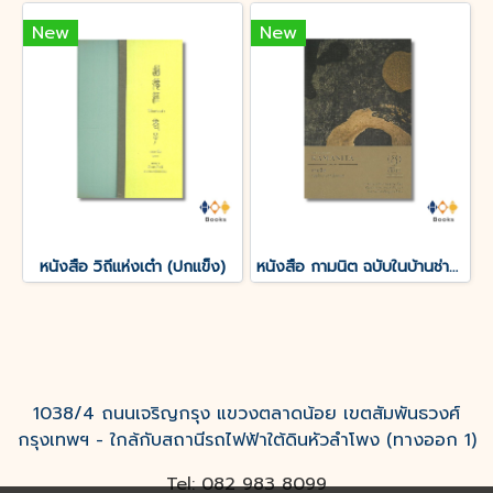
New
New
หนังสือ วิถีแห่งเต๋า (ปกแข็ง)
หนังสือ กามนิต ฉบับในบ้านช่างปั้นหม้อ
1038/4 ถนนเจริญกรุง แขวงตลาดน้อย เขตสัมพันธวงศ์
กรุงเทพฯ - ใกล้กับสถานีรถไฟฟ้าใต้ดินหัวลำโพง (ทางออก 1)
Tel: 082 983 8099