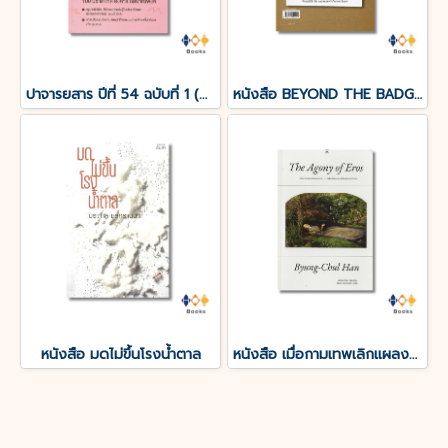
ปาจารยสาร ปีที่ 54 ฉบับที่ 1 (ม.ค. – เม.ย. 2568) ฉบับ 100 ปีชาตกาล อังคาร กัลยาณพงศ์
หนังสือ BEYOND THE BADGE เปิดแฟ้มคดีลับ?FBI THAILAND
หนังสือ มดไม่ขึ้นโรงน้ำตาล
หนังสือ เมื่อกามเทพเลิกแผลงศร (The Agony of Eros)