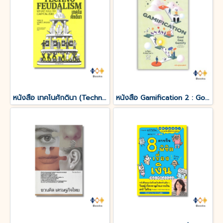
หนังสือ เทคโนศักดินา (Technofeudalism)
หนังสือ Gamification 2 : Goal-Gap-Gamify จูงใจคนด้วยกลไกเกม 2