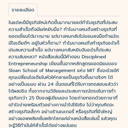
รายละเอียด
ในแต่ละปีมีธุรกิจใหม่เกิดขึ้นมากมายแต่ทำไมธุรกิจที่ประสบ
ความสำเร็จถึงมีแค่หยิบมือ? ทำไมบางคนถึงสร้างธุรกิจที่
ยอดเยี่ยมได้มากมาย แต่บางคนกลับไม่ยอมลงมือทำแม้จะ
มีไอเดียดีๆ อยู่ในหัวก็ตาม? ทำไมบางคนถึงทำธุรกิจอะไรก็
ประสบความสำเร็จ แต่บางคนกลับหยิบจับอะไรก็ประสบ
ความล้มเหลว? หนังสือเล่มนี้มีคำตอบ Disciplined
Entrepreneurship เขียนขึ้นจากหลักสูตรยอดนิยมของ
Sloan School of Management แห่ง MIT ซึ่งจะช่วยให้
คุณเปลี่ยนไอเดียในหัวให้กลายเป็นธุรกิจขึ้นมาจริงๆ ได้
อย่างเป็นระบบ ผ่าน 24 ขั้นตอนที่ได้รับการทดสอบแล้วว่า
ได้ผลจริง ทั้งจากงานวิจัยและประสบการณ์ตรงในการทำ
ธุรกิจกว่า 25 ปีของผู้เขียนเอง โดยถ่ายทอดด้วยภาษาที่
เข้าใจง่ายพร้อมตัวอย่างการนำไปใช้จริง ไม่ว่าคุณคิดจะ
สร้างธุรกิจเล็กๆ อย่างร้านเบเกอรี่ หรือธุรกิจที่ยิ่งใหญ่
อย่างแอพพลิเคชั่นพลิกโลกแค่อ่านหนังสือเล่มนี้ แล้วคุณ
จะรู้วิธีทำมันให้สำเร็จได้อย่างแน่นอน