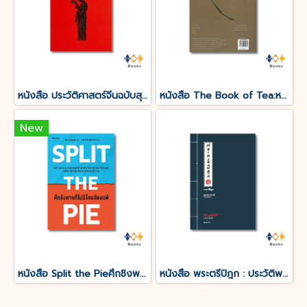
หนังสือ ประวัติศาสตร์จีนฉบับสุดสั้น
หนังสือ The Book of Tea:หนังสือแห่งชา
New
หนังสือ Split the Pieศึกชิงพายที่ไม่มีใครต้องแพ้
หนังสือ พระตรีปิฎก : ประวัติพระถังซำจั๋ง ฉบับกะทัดรัด