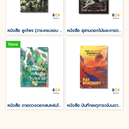
หนังสือ ลูกไพร (วาระครบรอบ 120 ปีชาตกาลมาลัย ชูพินิจ)
หนังสือ สุสานดอกไม้และการตายของความรัก
New
หนังสือ ดายดวงดอกสนหล่นโรย
หนังสือ บันทึกเหตุการณ์บนดาวอังคาร THE MARTIAN CHRONICLES