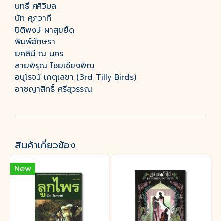
นทธี ศศิวิมล
นัท ศุภวาที
ปิติพงษ์ ผาสุขยืด
พิมพ์อักษรา
ยศสินี ณ นคร
สายพิรุณ ไชยเชียงพิณ
อนุโรจน์ เกตุเลขา (3rd Tilly Birds)
อาชญาสิทธิ์ ศรีสุวรรณ
สินค้าเกี่ยวข้อง
New