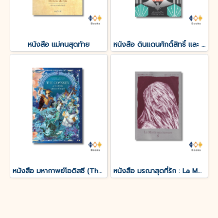
หนังสือ แม่คนสุดท้าย
หนังสือ ดินแดนศักดิ์สิทธิ์ และ ยิ้มแห่งนิรันดร์
หนังสือ มหากาพย์โอดิสซี (The Odyssey of Homer)
หนังสือ มรณาสุดที่รัก : La Morte amoureuse