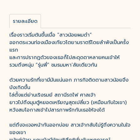
รายละเอียด
เรื่องราวเริ่มต้นขึ้นเมื่อ “สาวน้อยผมดำ”
ออกตระเวนท่องเมืองเกียวโตยามราตรีโดยลำพังเป็นครั้ง
แรก
และการปรากฏตัวของเธอก็ไปสะดุดตาหลายคนเข้าให้
รวมถึงหนุ่ม “รุ่นพี่” ชมรมมหา’ลัยเดียวกัน
ด้วยความรักที่เขามีมันแน่นอก ภารกิจติดตามสาวน้อยจึง
บังเกิดขึ้น
ไล่ตั้งแต่ย่านเริงรมย์ สถานีรถไฟ ศาลเจ้า
ยาวไปถึงมุมตู้หยอดเหรียญสุดเปลี่ยว (เหมือนกับใจเขา)
หวังสบโอกาสเข้าไปสารภาพรักกับเธอให้จงได้
แต่ถึงจะเจอหน้ากันออกบ่อย สาวเจ้ากลับไม่รู้ถึงความในใจ
ของเขา