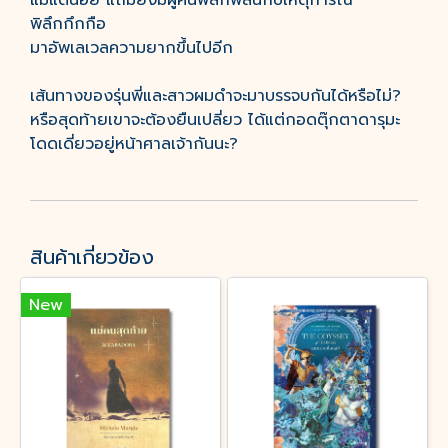
แม้แต่น้อย แถมยังมีผู้คนพิลึกพิลั่นกับเหตุการณ์
พิลึกกึกกือ
มาอัพเลเวลความยากขึ้นไปอีก
เส้นทางของรุ่นพี่และสาวผมดำจะมาบรรจบกันได้หรือไม่?
หรือสุดท้ายเขาจะต้องยืนเปลี่ยว ได้แต่กอดตุ๊กตาดารุมะ
โดดเดี่ยวอยู่หน้าศาลเจ้ากันนะ?
สินค้าเกี่ยวข้อง
New