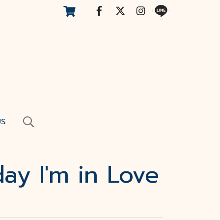
US
day I'm in Love