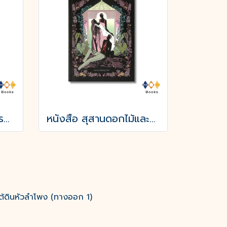
หนังสือ ลูกไพร (วาระครบรอบ 120 ปีชาตกาลมาลัย ชูพินิจ)
หนังสือ สุสานดอกไม้และการตายของความรัก
ต้ดินหัวลำโพง (ทางออก 1)