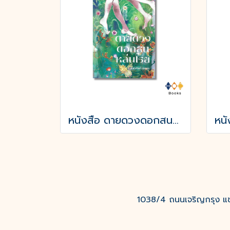
หนังสือ ดายดวงดอกสนหล่นโรย
1038/4 ถนนเจริญกรุง แขว