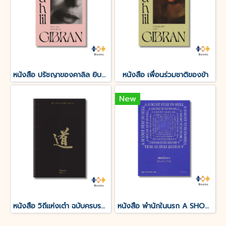
หนังสือ ปรัชญาของคาลิล ยิบราน
หนังสือ เพื่อนร่วมชาติของข้า
New
หนังสือ วิถีแห่งเต๋า ฉบับครบรอบ 50 ปี
หนังสือ พำนักในนรก A SHORT STAY IN HELL