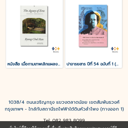
หนังสือ เมื่อกามเทพเลิกแผลงศร (The Agony of Eros)
ปาจารยสาร ปีที่ 54 ฉบับที่ 1 (ม.ค. – เม.ย. 2568) ฉบับ 100 ปีชาตกาล อังคาร กัลยาณพงศ์
1038/4 ถนนเจริญกรุง แขวงตลาดน้อย เขตสัมพันธวงศ์
กรุงเทพฯ - ใกล้กับสถานีรถไฟฟ้าใต้ดินหัวลำโพง (ทางออก 1)
Tel: 082 983 8099