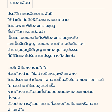
รายละเอียด
ประวัติศาสตร์จีนหลายพันปี
ให้กำเนิดคัมภีร์พิชัยสงครามมากมาย
โดยเฉพาะ พิชัยสงครามซุนวู
ซึ่งได้รับการยกย่องว่า
เป็นแม่แบบของคัมภีร์พิชัยสงครามยุคหลัง
และเป็นจิตวิญญาณของ สามก๊ก ฉบับนิยายฯ
ตำราชุมนุมภูมิปัญญาและกลอุบายรูปธรรม
ที่มีชีวิตและได้รับการแปรรูปทางศิลปะแล้ว
...หลักพิชัยสงครามใดใด
ล้วนต้องนำมาใช้อย่างยืดหยุ่นพลิกแพลง
โดยประสานเข้ากับสภาพความเป็นจริงในแต่ละสภาวการณ์
ไม่ควรนำมาใช้แบบสูตรสำเร็จ
หากต้องการชัยชนะทั้งในขอบเขตเฉพาะส่วนและส่วน
ทั้งหมด
ตัวอย่างการสู้รบมากมายที่จบลงด้วยชัยชนะหรือความ
พ่ายแพ้ใน