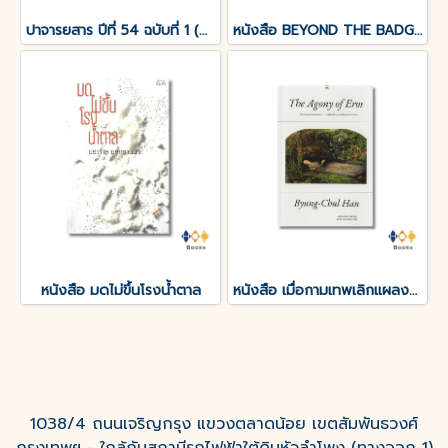
ปาจารยสาร ปีที่ 54 ฉบับที่ 1 (ม.ค. – เม.ย. 2568) ฉบับ 100 ปีชาตกาล อังคาร กัลยาณพงศ์
หนังสือ BEYOND THE BADGE เปิดแฟ้มคดีลับ?FBI THAILAND
หนังสือ มดไม่ขึ้นโรงน้ำตาล
หนังสือ เมื่อกามเทพเลิกแผลงศร (The Agony of Eros)
1038/4 ถนนเจริญกรุง แขวงตลาดน้อย เขตสัมพันธวงศ์