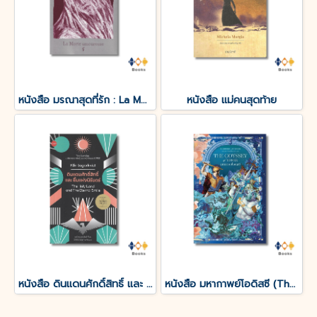
หนังสือ มรณาสุดที่รัก : La Morte amoureuse
หนังสือ แม่คนสุดท้าย
หนังสือ ดินแดนศักดิ์สิทธิ์ และ ยิ้มแห่งนิรันดร์
หนังสือ มหากาพย์โอดิสซี (The Odyssey of Homer)