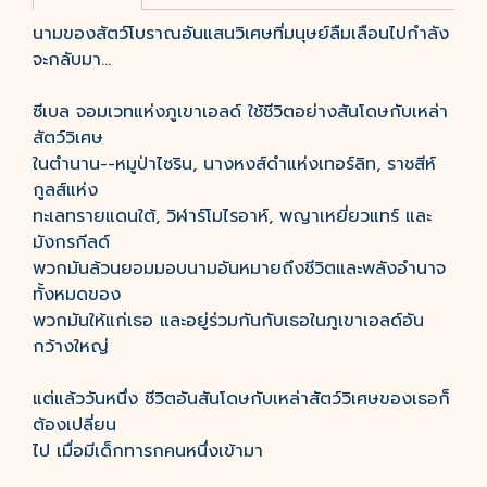
นามของสัตว์โบราณอันแสนวิเศษที่มนุษย์ลืมเลือนไปกำลัง
จะกลับมา...
ซีเบล จอมเวทแห่งภูเขาเอลด์ ใช้ชีวิตอย่างสันโดษกับเหล่า
สัตว์วิเศษ
ในตำนาน--หมูป่าไซริน, นางหงส์ดำแห่งเทอร์ลิท, ราชสีห์
กูลส์แห่ง
ทะเลทรายแดนใต้, วิฬาร์โมไรอาห์, พญาเหยี่ยวแทร์ และ
มังกรกีลด์
พวกมันล้วนยอมมอบนามอันหมายถึงชีวิตและพลังอำนาจ
ทั้งหมดของ
พวกมันให้แก่เธอ และอยู่ร่วมกันกับเธอในภูเขาเอลด์อัน
กว้างใหญ่
แต่แล้ววันหนึ่ง ชีวิตอันสันโดษกับเหล่าสัตว์วิเศษของเธอก็
ต้องเปลี่ยน
ไป เมื่อมีเด็กทารกคนหนึ่งเข้ามา