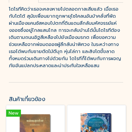
โดโรทีคิดว่าเธอจะหลงหายไปตลอดกาลเสียแล้ว เมื่อเธอ
กับโตโต้ สุนัขเพื่อนยากถูกพายุไซโคลนอันบ้าคลั่งที่พัด
ผ่านเมืองแคนซัสหอบไปตกที่ดินแดนลึกลับมหัศจรรย์แห่
งออซซึ่งอยู่ไกลแสนไกล การจะกลับบ้านได้นั้นโดโรทีต้อง
เดินตามถนนอิฐสีเหลืองไปยังเมืองมรกต เพื่อขอความ
ช่วยเหลือจากพ่อมดออซผู้ลึกลับน่าพิศวง ในระหว่างทาง
เธอได้พบกับชายตัดไม้ดีบุก หุ่นไล่กา และสิงโตขี้ขลาด
ทั้งหมดร่วมเดินทางไปด้วยกัน โดโรทีก็ได้พบกับการผจญ
ภัยอันแปลกประหลาดและน่าประทับใจเหลือแสน
สินค้าเกี่ยวข้อง
New