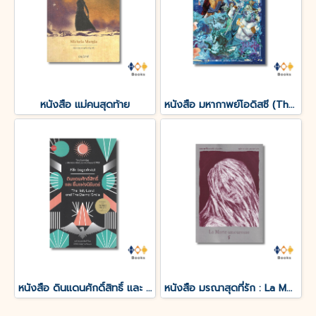
หนังสือ แม่คนสุดท้าย
หนังสือ มหากาพย์โอดิสซี (The Odyssey of Homer)
หนังสือ ดินแดนศักดิ์สิทธิ์ และ ยิ้มแห่งนิรันดร์
หนังสือ มรณาสุดที่รัก : La Morte amoureuse