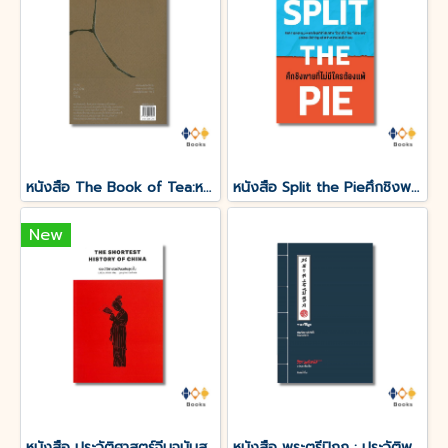
หนังสือ The Book of Tea:หนังสือแห่งชา
หนังสือ Split the Pieศึกชิงพายที่ไม่มีใครต้องแพ้
New
หนังสือ ประวัติศาสตร์จีนฉบับสุดสั้น
หนังสือ พระตรีปิฎก : ประวัติพระถังซำจั๋ง ฉบับกะทัดรัด