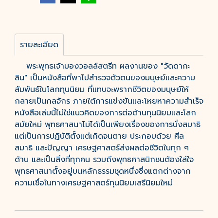
รายละเอียด
พระพุทธเจ้ามองวอลล์สตรีท ผลงานของ "วัดดากะ
ลิน" เป็นหนังสือที่พาไปสำรวจตัวตนของมนุษย์และความ
สัมพันธ์ในโลกทุนนิยม ที่แทบจะพรากชีวิตของมนุษย์ให้
กลายเป็นกลจักร ภายใต้การแข่งขันและโหยหาความสำเร็จ
หนังสือเล่มนี้ไม่ใช่แนวคิดของการต่อต้านทุนนิยมและโลก
สมัยใหม่ พุทธศาสนาไม่ได้เป็นเพียงเรื่องของการนั่งสมาธิ
แต่เป็นการปฏิบัติตั้งแต่เกิดจนตาย ประกอบด้วย ศีล
สมาธิ และปัญญา เศรษฐศาสตร์ส่งผลต่อชีวิตในทุก ๆ
ด้าน และเป็นสิ่งที่ทุกคน รวมถึงพุทธศาสนิกชนต้องใส่ใจ
พุทธศาสนาตั้งอยู่บนหลักธรรมชุดหนึ่งซึ่งแตกต่างจาก
ความเชื่อในทางเศรษฐศาสตร์ทุนนิยมเสรีนิยมใหม่