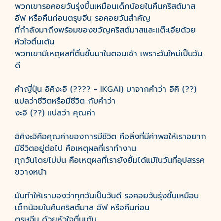
พวกเขารอคอยวันรุ่งขึ้นเหมือนเด็กน้อยในคืนคริสต์มาส
อีฟ หรือคืนก่อนตรุษจีน รอคอยวันสำคัญ
ที่กำลังมาถึงพร้อมของขวัญคริสต์มาสและแต๊ะเอียด้วย
หัวใจตื่นเต้น
พวกเขามีเหตุผลที่ตื่นขึ้นมาในตอนเช้า เพราะวันใหม่เป็นวัน
ดี
คำญี่ปุ่น อิคิงะอิ (???? - IKGAI) มาจากคำว่า อิคิ (??)
แปลว่าชีวิตหรือมีชีวิต กับคำว่า
งะอิ (??) แปลว่า คุณค่า
อิคิงะอิคือคุณค่าของการมีชีวิต คือสิ่งที่มีค่าพอให้เราอยาก
มีชีวิตอยู่ต่อไป คือเหตุผลที่เราทำงาน
ทุกวันโดยไม่บ่น คือเหตุผลที่เรายังยิ้มได้แม้ในวันที่อุปสรรค
ขวางหน้า
มันทำให้เรามองว่าทุกวันเป็นวันดี รอคอยวันรุ่งขึ้นเหมือน
เด็กน้อยในคืนคริสต์มาส อีฟ หรือคืนก่อน
ตรุษจีน ด้วยหัวใจตื่นเต้น