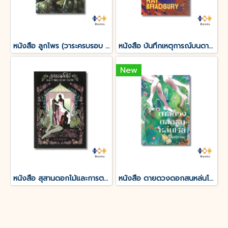
หนังสือ ลูกไพร (วาระครบรอบ 120 ปีชาตกาลมาลัย ชูพินิจ)
หนังสือ บันทึกเหตุการณ์บนดาวอังคาร THE MARTIAN CHRONICLES
New
หนังสือ สุสานดอกไม้และการตายของความรัก
หนังสือ ดายดวงดอกสนหล่นโรย