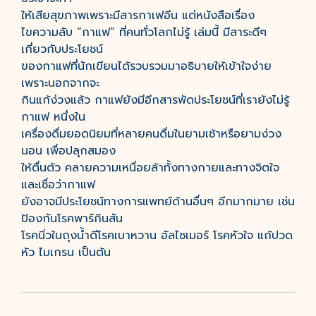
ให้เสียสุขภาพเพราะมีสารกาเฟอีน แต่หนังสือเรื่อง
ไขความลับ “กาแฟ” ที่คนทั่วโลกไม่รู้ เล่มนี้ มีสาระดีๆ
เกี่ยวกับประโยชน์
ของกาแฟที่นักเขียนได้รวบรวมมาอธิบายให้เข้าใจง่าย
เพราะนอกจากจะ
กินแก้ง่วงแล้ว กาแฟยังมีอีกสารพัดประโยชน์ที่เรายังไม่รู้
กาแฟ หนึ่งใน
เครื่องดื่มยอดนิยมที่หลายคนดื่มในยามเช้าหรือยามง่วง
นอน เพื่อปลุกสมอง
ให้ตื่นตัว คลายความเหนื่อยล้าทั้งทางกายและทางจิตใจ
และเชื่อว่ากาแฟ
ยังอาจมีประโยชน์ทางการแพทย์ด้านอื่นๆ อีกมากมาย เช่น
ป้องกันโรคพาร์กินสัน
โรคนิ่วในถุงน้ำดีโรคเบาหวาน อัลไซเมอร์ โรคหัวใจ แก้ปวด
หัว ไมเกรน เป็นต้น