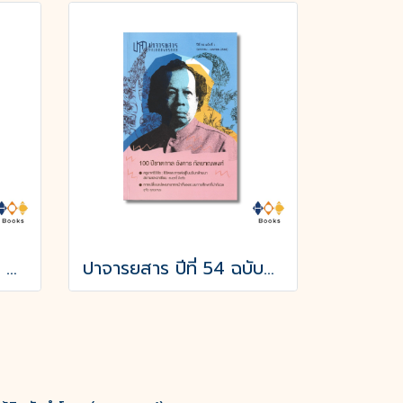
หนังสือ BEYOND THE BADGE เปิดแฟ้มคดีลับ?FBI THAILAND
ปาจารยสาร ปีที่ 54 ฉบับที่ 1 (ม.ค. – เม.ย. 2568) ฉบับ 100 ปีชาตกาล อังคาร กัลยาณพงศ์