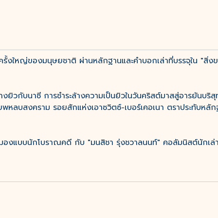
ั้งใหญ่ของมนุษยชาติ ผ่านหลักฐานและคำบอกเล่าที่บรรจุใน "สิ่งของ
ิวกับนาซี การชำระล้างความเป็นยิวในวันคริสต์มาสสู่อารยันบริสุท
ยพหลบสงคราม รอยสักแห่งเอาซวิตซ์-เบอร์เคอเนา ตราประทับหลักฐานก
นักโบราณคดี กับ "มนสิชา รุ่งชวาลนนท์" คอลัมนิสต์นักเล่าประวัต