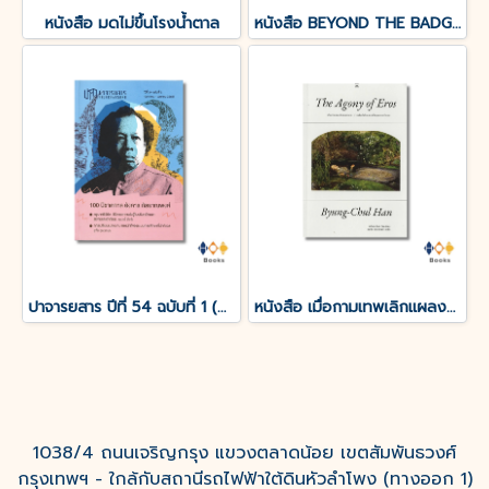
หนังสือ มดไม่ขึ้นโรงน้ำตาล
หนังสือ BEYOND THE BADGE เปิดแฟ้มคดีลับ?FBI THAILAND
ปาจารยสาร ปีที่ 54 ฉบับที่ 1 (ม.ค. – เม.ย. 2568) ฉบับ 100 ปีชาตกาล อังคาร กัลยาณพงศ์
หนังสือ เมื่อกามเทพเลิกแผลงศร (The Agony of Eros)
1038/4 ถนนเจริญกรุง แขวงตลาดน้อย เขตสัมพันธวงศ์
กรุงเทพฯ - ใกล้กับสถานีรถไฟฟ้าใต้ดินหัวลำโพง (ทางออก 1)