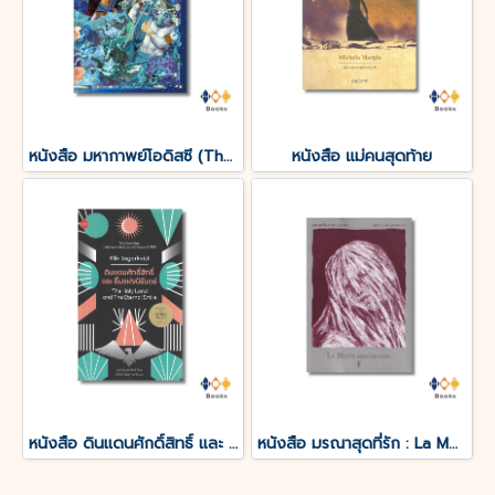
หนังสือ มหากาพย์โอดิสซี (The Odyssey of Homer)
หนังสือ แม่คนสุดท้าย
หนังสือ ดินแดนศักดิ์สิทธิ์ และ ยิ้มแห่งนิรันดร์
หนังสือ มรณาสุดที่รัก : La Morte amoureuse