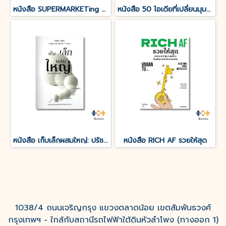
หนังสือ SUPERMARKETing 80 เทคนิคการตลาดสะดวกใช้ (ปกแข็ง)
หนังสือ 50 ไอเดียที่เปลี่ยนมุมมองทางธุรกิจไปตลอดกาล
หนังสือ เก็บเล็กผสมใหญ่: ปรัชญาธุรกิจ จากผู้ล้มลุกเรียนรู้มากว่า 7 ทศวรรษ
หนังสือ RICH AF รวยให้สุด
1038/4 ถนนเจริญกรุง แขวงตลาดน้อย เขตสัมพันธวงศ์
กรุงเทพฯ - ใกล้กับสถานีรถไฟฟ้าใต้ดินหัวลำโพง (ทางออก 1)