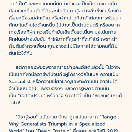
ว่า "เป็ด" และหลายคนที่คิดว่าตัวเองเป็นเป็ด คงเคยนึก
น้อยใจเหมือนกันที่ตัวเองไม่มีความรู้อย่างลึกซึ้งในเรื่องใด
เรื่องหนึ่งเลยสักด้าน หรือคำกล่าวที่ว่าถ้าต้องการพัฒนา
ทักษะในด้านใดด้านหนึ่ง ไม่ว่าจะเป็นด้านดนตรี หรืออยาก
เก่งเรื่องกีฬา ควรเริ่มทำมันเสียตั้งแต่เนิ่นๆ มุ่งเน้นการ
ฝึกฝนอย่างเข้มข้น ทำให้มากที่สุดเท่าที่จะทำได้ เพราะถ้า
เริ่มต้นช้ากว่าเพื่อน คุณอาจจะไม่มีโอกาสไล่ตามคนที่เริ่ม
ต้นเร็วได้ทัน
แต่ถ้าลองพินิจพิจารณาอย่างละเอียดแล้วนั้น ไม่ว่าจะ
เป็นนักกีฬามืออาชีพไปจนถึงผู้ได้รางวัลโนเบล ความเป็น
Specialist หรือความเชี่ยวชาญเฉพาะด้านนั้น อาจไม่ได้
จำเป็นเสมอไป… เพราะจริงๆ แล้วการรู้หลายด้านนั้น
เป็น "ข้อได้เปรียบ" หรืออาจเรียกได้ว่าเป็น "ชัยชนะ" เลยก็
ว่าได้!
"วิชารู้รอบ" ฉบับภาษาไทย ถูกแปลมาจาก "Range :
Why Generalists Triumph in a Specialized
World" โดย "David Epstein" ซึ่งเผยแพร่เมื่อปี 2019