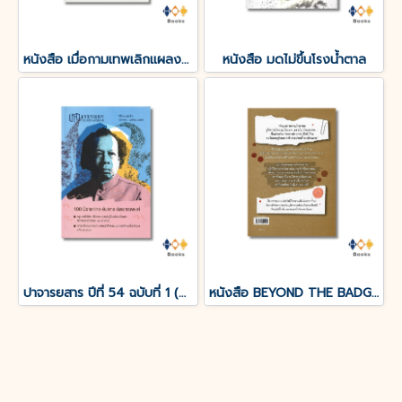
หนังสือ เมื่อกามเทพเลิกแผลงศร (The Agony of Eros)
หนังสือ มดไม่ขึ้นโรงน้ำตาล
ปาจารยสาร ปีที่ 54 ฉบับที่ 1 (ม.ค. – เม.ย. 2568) ฉบับ 100 ปีชาตกาล อังคาร กัลยาณพงศ์
หนังสือ BEYOND THE BADGE เปิดแฟ้มคดีลับ?FBI THAILAND