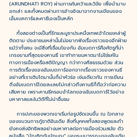
(ARUNDHATI ROY) ผ่านการค้นคว้าและวิจัย เพื่อนำมาบ
อกเล่า และทั้งหมดผ่านการอ้างอิงมาจากงานเขียนของ
เอ็มเบคการ์และคาธีเองเป็นหลัก
ทั้งสองต่างเป็นที่รักและบูชาประหนึ่งเทพเจ้าโดยเหล่าผู้
ติดตาม ประชาชนเหล่านั้นไม่อยากฟังเรื่องราวของอีกฝ่าย
แม้ว่าทั้งคน จะมีสิ่งที่เชื่อมโยงกัน อัมเบดการ์คือศัตรูที่น่า
เกรงขามที่สุดของคานธี เขาท้าทายมหาตมาไม่ใช่แค่ใน
ทางการเมืองหรือสติปัญญา ทว่าทางศีลธรรมด้วย ส่วน
การตัดเรื่องของอัมเบดการ์ออกจากเรื่องราวของคานธี
อย่างที่เราเติบโตมานั้นก็น่าหัวร่อ เช่นเดียวกัน การเขียน
ถึงอัมเบดการ์โดยละเลยไม่กล่าวถึงคานธีก็ถือว่าก่อความ
เสียหาย เพราะคานธีครอบงำโลกของอัมเบดการ์ไว้อย่าง
มหาศาลและในวิถีที่ไม่น่าชื่นชม
การปะทะของพวกเขาเริ่มก่อรูปชัดเจนขึ้น ณ ใจกลาง
ของขบวนการกู้ชาติอินเดีย สิ่งที่บุคคลทั้งสองพูดและทำ
ยังคงส่งอิทธิพลอย่างมหาศาลต่อการเมืองร่วมสมัย ตัว
หนังสือ "บัณฑิตกับนักบุญ" มองระบบวรรณะของอินเดีย