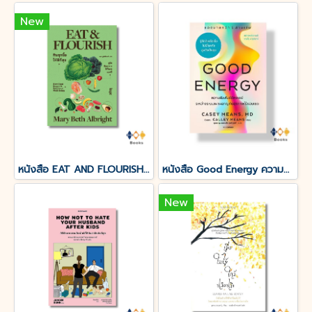
New
หนังสือ EAT AND FLOURISH กินทุกมื้อให้ดีที่สุข
หนังสือ Good Energy ความสัมพันธ์อัศจรรย์ระหว่างระบบเผาผลาญกับสุขภาพไร้ขอบเขต
New