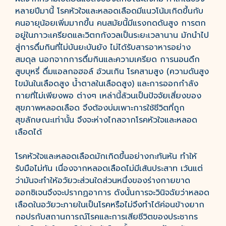
หลายปีมานี้ โรคหัวใจและหลอดเลือดมีแนวโน้มเกิดขึ้นกับ
คนอายุน้อยเพิ่มมากขึ้น คนสมัยนี้มีแรงกดดันสูง การตก
อยู่ในภาวะเครียดและวิตกกังวลเป็นระยะเวลานาน มักนำไป
สู่การดื่มกินที่ไม่บันยะบันยัง ไม่ได้รับสารอาหารอย่าง
สมดุล นอกจากการดื่มกินและความเครียด การนอนดึก
สูบบุหรี่ ดื่มแอลกอฮอล์ อ้วนเกิน โรคสามสูง (ความดันสูง
ไขมันในเลือดสูง น้ำตาลในเลือดสูง) และการออกกำลัง
กายที่ไม่เพียงพอ ต่างๆ เหล่านี้ล้วนเป็นปัจจัยเสี่ยงของ
สุขภาพหลอดเลือด จึงต้องบ่มเพาะการใช้ชีวิตที่ถูก
สุขลักษณะเท่านั้น จึงจะห่างไกลจากโรคหัวใจและหลอด
เลือดได้
โรคหัวใจและหลอดเลือดมักเกิดขึ้นอย่างกะทันหัน ทำให้
รับมือไม่ทัน เนื่องจากหลอดเลือดไม่มีเส้นประสาท เว้นแต่
ว่ามันจะทำให้อวัยวะส่วนใดส่วนหนึ่งของร่างกายขาด
ออกซิเจนจึงจะปรากฏอาการ ดังนั้นการจะวินิจฉัยว่าหลอด
เลือดในอวัยวะภายในเป็นโรคหรือไม่จึงทำได้ค่อนข้างยาก
กอปรกับสถานการณ์โรคและการเสียชีวิตของประชากร