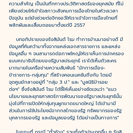
ความสำคัญ เป็นบันทึกทางประวัติศาสตร์ของยุคสมัย ที่ไม่
เพียงช่วยให้เข้าใจสภาวะสังคมการเมืองไทยในห้วงเวลา
ปัจจุบัน แต่ยังช่วยต่อจิกซอว์ให้เราเข้าใจการเมืองไทยที่
พลิกผันและเสื่อมถอยมาตั้งแต่ปี 2557
บทอภิปรายของรังสิมันต์ โรม ทำการบ้านมาอย่างดี มี
ข้อมูลที่ค้นคว้ามาทั้งจากแหล่งเอกสารราชการ และแหล่ง
ข้อมูลอื่น ๆ จนสามารถต่อภาพใหญ่ให้เราเห็นการปกครอง
แบบคณาธิปไตยของรัฐบาลประยุทธ์ เราได้เห็นตัวละคร
มากมายในเครือข่ายความสัมพันธ์ "นักการเมือง-
ข้าราชการ-กลุ่มทุน" ที่สร้างคอนเนคชันถึงกัน โดยมี
จุดศูนย์กลางอยู่ที่ "กลุ่ม 3 ป." และ "มูลนิธิป่ารอย
ต่อฯ" ซึ่งรังสิมันต์ โรม ได้ชี้ให้เห็นอย่างชัดเจนว่า "แนว
นโยบายและยุทธศาสตร์การพัฒนาของรัฐบาลประยุทธ์นั้น
มุ่งไปที่การเปิดให้กลุ่มทุนผูกขาดขนาดใหญ่ ได้เข้ามามี
ส่วนในการใช้ประโยชน์จากกลไกของรัฐ ทรัพยากรของรัฐ
บุคลากรของรัฐ และข้อมูลของรัฐ ได้อย่างเป็นทางการ"
ในขณะที่ กรณี "ตั๋วช้าง" รวมทั้งตัวประเภทอื่น ๆ รังสิ