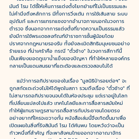
มันต์ โรม ได้ชี้ให้เห็นการแต่งตั้งโยกย้ายที่ไม่เป็นธรรมและ
ไม่คำนึงถึงหลักการ มีทั้งการวิ่งเต้น การใช้เส้นสาย ระบบ
อุปถัมภ์ และการแทรกแซงจากอำนาจภายนอกในวงการ
ตำรวจ ซึ่งนอกจากการแต่งตั้งที่ขาดความเป็นธรรมแล้ว
ยังมีการใช้พระเดชลงทัณฑ์ข้าราชการชั้นผู้น้อยโดย
ปราศจากกฎหมายรองรับ ทั้งยังละเมิดสิทธิมนุษยชนอย่าง
ร้ายแรง ที่น่าเศร้าคือ กรณี "ตั๋วช้าง" ในวงการสีกากีนี้
เป็นเพียงยอดภูเขาน้ำแข็งของปัญหา ที่ทำให้หลายองค์กร
กลายเป็นแดนสนธยาที่แตะต้องและตรวจสอบไม่ได้
แม้ว่าการอภิปรายของในเรื่อง "มูลนิธิป่ารอยต่อฯ" จะ
ถูกสกัดเตะถ่วงไม่ให้ได้พูดในสภา รวมถึงเรื่อง "ตั๋วช้าง" ที่
ไม่สามารถอภิปรายจนจบได้ในห้องประชุม แต่เราอยู่ในโลก
ที่เปลี่ยนแปลงไปแล้ว เทคโนโลยีและการสื่อสารสมัยใหม่
ทำให้ผู้แทนราษฎรสามารถสื่อสารกับประชาชนโดยตรง
อย่างยากที่ใครจะขวางกั้น หนังสือเล่มนี้จึงเกิดขึ้นมาเพื่อ
เปิดเผยในสิ่งที่รังสิมันต์ โรม ได้ค้นพบ โดยหวังว่าจะเป็น
ก้าวหนึ่งที่สำคัญ ที่จะพาสังคมไทยออกจากอาณาจักร