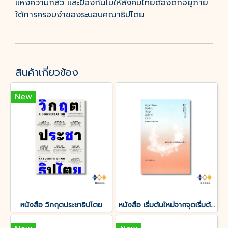
แห่งความกลัว และป้องกันไม่ให้สังคมไทยต้องตกอยู่ภาย
ใต้การครอบงำของระบอบคณาธิปไตย
สินค้าเกี่ยวข้อง
New
หนังสือ วิกฤตประชาธิปไตย
หนังสือ เริ่มต้นใหม่จากจุดเริ่มต้น : ทฤษฎีสังคมมาร์กซิสในศตวรรษที่ 21