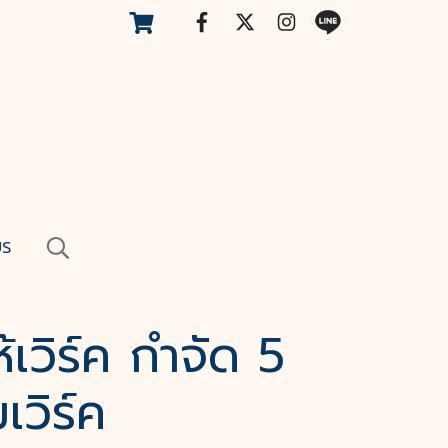
US
เวิร์ค​ กำจัด​ 5​
วิร์ค