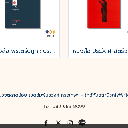
หนังสือ พระตรีปิฎก : ประวัติพระถังซำจั๋ง ฉบับกะทัดรัด
งตลาดน้อย เขตสัมพันธวงศ์ กรุงเทพฯ - ใกล้กับสถานีรถไฟฟ้าใ
Tel: 082 983 8099