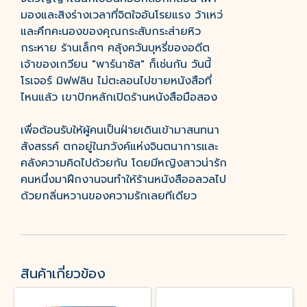
มองและสิงร่างเวลาที่จิตใจอันโรยแรง ว้าเหว่
และคึกคะนองของคุณกระสับกระส่ายหิว
กระหาย ร้านเล็กๆ คลุ้งควันบุหรี่ของอดีต
เจ้าของเกวียน "พาร์นาซัส" ก็เช่นกัน วันนี้
โรเจอร์ มิฟฟลิน ไม่ตะลอนไปขายหนังสือที่
ไหนแล้ว เขาปักหลักเปิดร้านหนังสือมือสอง
เพื่อต้อนรับให้ผู้คนเป็นฝ่ายเดินเข้ามาสนทนา
สังสรรค์ ตกอยู่ในภวังค์แห่งจินตนาการและ
คลังความคิดไปด้วยกัน โดยมีหญิงสาวน่ารัก
คนหนึ่งมาฝึกงานจนทำให้ร้านหนังสืออลวลไป
ด้วยกลิ่นหวานของความรักเลยทีเดียว
สินค้าเกี่ยวข้อง