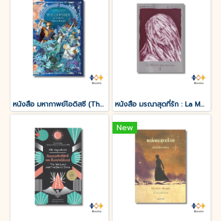
หนังสือ มหากาพย์โอดิสซี (The Odyssey of Homer)
หนังสือ มรณาสุดที่รัก : La Morte amoureuse
New