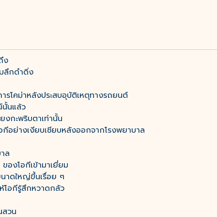
ถึง
มลึกดำดิ่ง
าการโคม่าหลังประสบอุบัติเหตุทางรถยนต์
ั้นแล้ว
ยงกะพริบตาเท่านั้น
ูแลโอกีอย่างเงียบเชียบหลังออกจากโรงพยาบาล
บาล
 ของโอกีเข้ามาเยี่ยม
นาดใหญ่ขึ้นเรื่อย ๆ
้โอกีรู้สึกหวาดกลัว
ในสวน