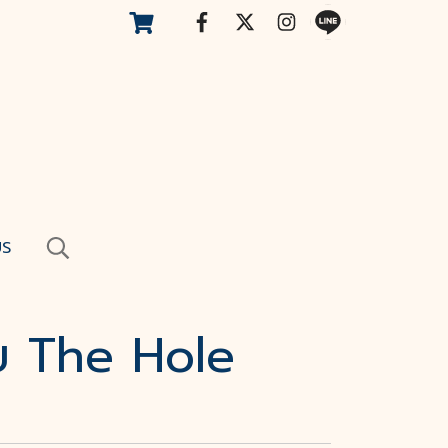
US
ับ The Hole