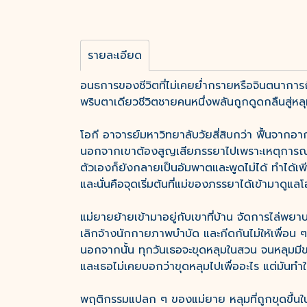
รายละเอียด
อนธการของชีวิตที่ไม่เคยย่ำกรายหรือจินตนาการ
พริบตาเดียวชีวิตชายคนหนึ่งพลันถูกดูดกลืนสู่หลุ
โอกี อาจารย์มหาวิทยาลับวัยสี่สิบกว่า ฟื้นจากอ
นอกจากเขาต้องสูญเสียภรรยาไปเพราะเหตุการณ์น
ตัวเองก็ยังกลายเป็นอัมพาตและพูดไม่ได้ ทำได้เพี
และนั่นคือจุดเริ่มต้นที่แม่ของภรรยาได้เข้ามาด
แม่ยายย้ายเข้ามาอยู่กับเขาที่บ้าน จัดการไล่พยา
เลิกจ้างนักกายภาพบำบัด และกีดกันไม่ให้เพื่อน ๆ
นอกจากนั้น ทุกวันเธอจะขุดหลุมในสวน จนหลุมมีข
และเธอไม่เคยบอกว่าขุดหลุมไปเพื่ออะไร แต่มันทำให
พฤติกรรมแปลก ๆ ของแม่ยาย หลุมที่ถูกขุดขึ้น