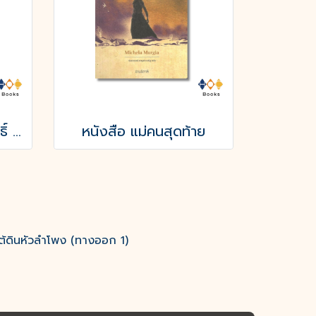
หนังสือ ดินแดนศักดิ์สิทธิ์ และ ยิ้มแห่งนิรันดร์
หนังสือ แม่คนสุดท้าย
ต้ดินหัวลำโพง (ทางออก 1)