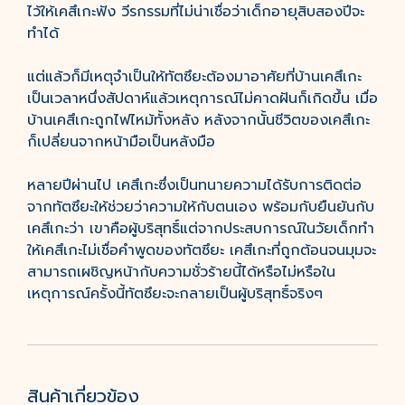
ไว้ให้เคสึเกะฟัง วีรกรรมที่ไม่น่าเชื่อว่าเด็กอายุสิบสองปีจะ
ทำได้
แต่แล้วก็มีเหตุจำเป็นให้ทัตซึยะต้องมาอาศัยที่บ้านเคสึเกะ
เป็นเวลาหนึ่งสัปดาห์แล้วเหตุการณ์ไม่คาดฝันก็เกิดขึ้น เมื่อ
บ้านเคสึเกะถูกไฟไหม้ทั้งหลัง หลังจากนั้นชีวิตของเคสึเกะ
ก็เปลี่ยนจากหน้ามือเป็นหลังมือ
หลายปีผ่านไป เคสึเกะซึ่งเป็นทนายความได้รับการติดต่อ
จากทัตซึยะให้ช่วยว่าความให้กับตนเอง พร้อมกับยืนยันกับ
เคสึเกะว่า เขาคือผู้บริสุทธิ์แต่จากประสบการณ์ในวัยเด็กทำ
ให้เคสึเกะไม่เชื่อคำพูดของทัตซึยะ เคสึเกะที่ถูกต้อนจนมุมจะ
สามารถเผชิญหน้ากับความชั่วร้ายนี้ได้หรือไม่หรือใน
เหตุการณ์ครั้งนี้ทัตซึยะจะกลายเป็นผู้บริสุทธิ์จริงๆ
สินค้าเกี่ยวข้อง