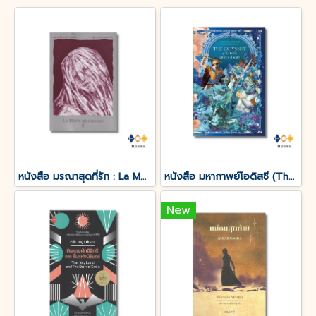
หนังสือ มรณาสุดที่รัก : La Morte amoureuse
หนังสือ มหากาพย์โอดิสซี (The Odyssey of Homer)
New