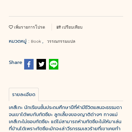
เพิ่มรายการโปรด
เปรียบเทียบ
หมวดหมู่ :
,
Book
วรรณกรรมแปล
Share
รายละเอียด
เคสึเกะ นักเรียนชั้นประถมศึกษาปีที่ห้ามีชีวิตแสนจะธรรมดา
จนเขาได้พบกับทัตซึยะ ลูกเลี้ยงของญาติต่างๆ ทางแม่
เคสึเกะไม่ชอบทัตซึยะ แต่ไม่สามารถห้ามทัตซึยะไม่ให้มาเล่น
ที่บ้านได้เพราะทัตซึยะมักจะเล่าวีรกรรมเลวร้ายที่เขาเคยทำ