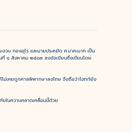
ประจวบ ทองอุไร และนายประหยัด ศ.นาคะนาท เป็น
ที่ ๑ สิงหาคม ๒๕๑๓ ลงข้อเขียนซึ่งเขียนโดย
์ไม่เคยถูกศาลพิพากษาลงโทษ จึงถือว่าโจทก์ยัง
ภัยในความคลาดเคลื่อนนี้ด้วย