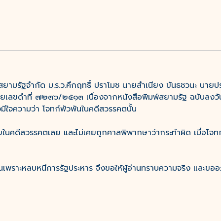
ท สยามรัฐจำกัด ม.ร.ว.คึกฤทธิ์ ปราโมช นายสำเนียง ขันธชวนะ นาย
ยเลขดำที่ ๗๒๓๖/๒๕๑๓ เนื่องจากหนังสือพิมพ์สยามรัฐ ฉบับลงวัน
งมีใจความว่า โจทก์พัวพันในคดีสวรรคตนั้น
ในคดีสวรรคตเลย และไม่เคยถูกศาลพิพากษาว่ากระทำผิด เมื่อโจทก
นเพราะหลบหนีการรัฐประหาร จึงขอให้ผู้อ่านทราบความจริง และขออ