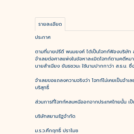
รายละเอียด
ประกาศ
ตามที่นายปรีดี พนมยงค์ ได้เป็นโจทก์ฟ้องบริษั
จำเลยต่อศาลแพ่งในข้อหาละเมิดโจทก์ตามคดีหมา
นายสำเนียง ขันธชวนะ ใช้นามปากกาว่า ส.ธ.น. ซึ่
จำเลยขอแถลงความจริงว่า โจทก์ไม่เคยเป็นจำเลย
บริสุทธิ์
ส่วนการที่โจทก์หลบหนีออกจากประเทศไทยนั้น เป็
บริษัทสยามรัฐจำกัด
ม.ร.ว.คึกฤทธิ์ ปราโมช