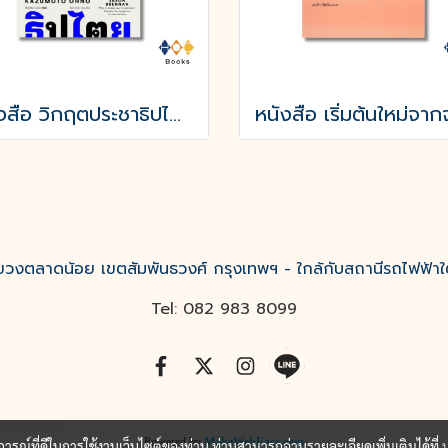
หนังสือ วิกฤตประชาธิปไตย
งตลาดน้อย เขตสัมพันธวงศ์ กรุงเทพฯ - ใกล้กับสถานีรถไฟฟ้าใ
Tel: 082 983 8099
Powered by
MakeWebEasy.com
บการณ์ที่ดีในการใช้งานเว็บไซต์ของท่าน ท่านสามารถอ่านรายละเอียดเพิ่มเติมได้ที่