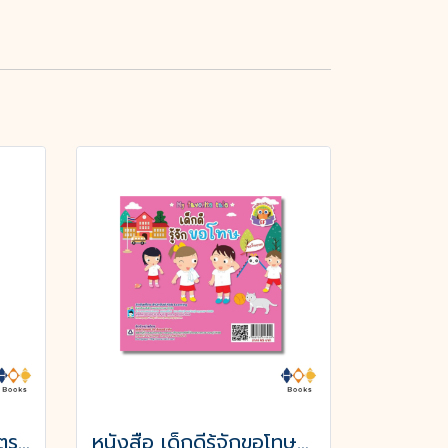
หนังสือ ระวังนะ! คนอันตราย (ปกอ่อน)
หนังสือ เด็กดีรู้จักขอโทษ (พิมพ์ครั้งที่ 3)