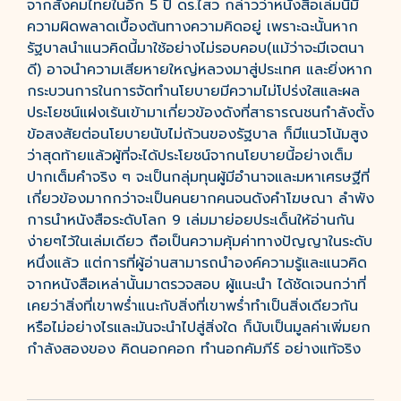
จากสังคมไทยในอีก 5 ปี ดร.ไสว กล่าวว่าหนังสือเล่มนี้มี
ความผิดพลาดเบื้องต้นทางความคิดอยู่ เพราะฉะนั้นหาก
รัฐบาลนำแนวคิดนี้มาใช้อย่างไม่รอบคอบ(แม้ว่าจะมีเจตนา
ดี) อาจนำความเสียหายใหญ่หลวงมาสู่ประเทศ และยิ่งหาก
กระบวนการในการจัดทำนโยบายมีความไม่โปร่งใสและผล
ประโยชน์แฝงเร้นเข้ามาเกี่ยวข้องดังที่สาธารณชนกำลังตั้ง
ข้อสงสัยต่อนโยบายนับไม่ถ้วนของรัฐบาล ก็มีแนวโน้มสูง
ว่าสุดท้ายแล้วผู้ที่จะได้ประโยชน์จากนโยบายนี้อย่างเต็ม
ปากเต็มคำจริง ๆ จะเป็นกลุ่มทุนผู้มีอำนาจและมหาเศรษฐีที่
เกี่ยวข้องมากกว่าจะเป็นคนยากคนจนดังคำโฆษณา ลำพัง
การนำหนังสือระดับโลก 9 เล่มมาย่อยประเด็นให้อ่านกัน
ง่ายๆไว้ในเล่มเดียว ถือเป็นความคุ้มค่าทางปัญญาในระดับ
หนึ่งแล้ว แต่การที่ผู้อ่านสามารถนำองค์ความรู้และแนวคิด
จากหนังสือเหล่านั้นมาตรวจสอบ ผู้แนะนำ ได้ชัดเจนกว่าที่
เคยว่าสิ่งที่เขาพร่ำแนะกับสิ่งที่เขาพร่ำทำเป็นสิ่งเดียวกัน
หรือไม่อย่างไรและมันจะนำไปสู่สิ่งใด ก็นับเป็นมูลค่าเพิ่มยก
กำลังสองของ คิดนอกคอก ทำนอกคัมภีร์ อย่างแท้จริง