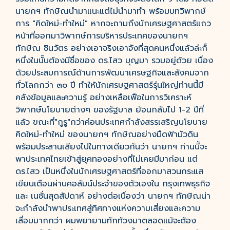
นายกฯ ทักษิณนำมาแนะแต่ไม่นำมาทำ พร้อมบทวิพากษ์
การ "คิดใหม่-ทำใหม่" หากจะถามถึงนักเศรษฐศาสตร์แถว
หน้าที่ออกมาวิพากษ์การบริหารประเทศของนายกฯ
ทักษิณ ชินวัตร อย่างเอาจริงเอาจังที่สุดคนหนึ่งแล้วล่ะก็
หนึ่งในนั้นต้องมีชื่อของ ดร.ไสว บุญมา รวมอยู่ด้วย เนื่อง
ด้วยประสบการณ์ด้านการพัฒนาเศรษฐกิจและสังคมจาก
ทั่วโลกกว่า ๓๐ ปี ทำให้นักเศรษฐศาสตร์รุ่นใหญ่ท่านนี้มี
คลังข้อมูลและความรู้ อย่างเหลือเฟือในการวิเคราะห์
วิพากษ์นโยบายต่างๆ ของรัฐบาล ย้อนกลับไป 1-2 ปีที่
แล้ว ขณะที่"กูรู"กว่าค่อนประเทศกำลังสรรเสริญนโยบาย
คิดใหม่-ทำใหม่ ของนายกฯ ทักษิณอย่างมืดฟ้ามัวดิน
พร้อมประสานเสียงไปในทางเดียวกันว่า นายกฯ ท่านนี้จะ
พาประเทศไทยเข้าสู่ยุคทองอย่างที่ไม่เคยมีมาก่อน แต่
ดร.ไสว เป็นหนึ่งในนักเศรษฐศาสตร์ที่ออกมาสวนกระแส
เขียนเตือนผ่านคอลัมน์ประจำของตัวเองใน กรุงเทพธุรกิจ
และ เนชั่นสุดสัปดาห์ อย่างต่อเนื่องว่า นายกฯ ทักษิณน่า
จะกำลังนำพาประเทศสู่ทิศทางแห่งความเสี่ยงและความ
เสื่อมมากกว่า ผมพยายามทักท้วงมาตลอดแม้จะต้อง