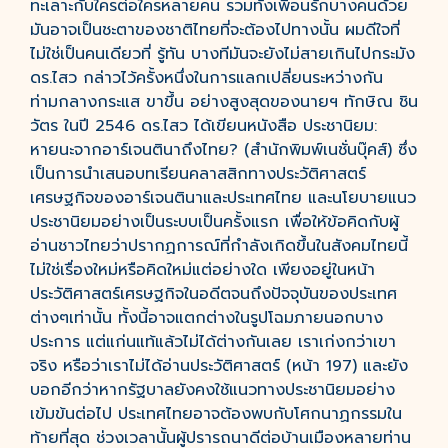
ทะเลาะกับใครต่อใครหลายคน รวมทั้งเพื่อนรักบางคนด้วย
มันอาจเป็นชะตาของชาติไทยที่จะต้องไปทางนั้น ผมดีใจที่
ไม่ใช่เป็นคนเดียวที่ รู้ทัน บางทีมันจะยังไม่สายเกินไปกระมัง
ดร.ไสว กล่าวไว้ครั้งหนึ่งในการแลกเปลี่ยนระหว่างกัน
ท่ามกลางกระแส ขาขึ้น อย่างสูงสุดของนายฯ ทักษิณ ชิน
วัตร ในปี 2546 ดร.ไสว ได้เขียนหนังสือ ประชานิยม:
หายนะจากอาร์เจนตินาถึงไทย? (สำนักพิมพ์เนชั่นบุ๊คส์) ซึ่ง
เป็นการนำเสนอบทเรียนคลาสสิกทางประวัติศาสตร์
เศรษฐกิจของอาร์เจนตินาและประเทศไทย และนโยบายแนว
ประชานิยมอย่างเป็นระบบเป็นครั้งแรก เพื่อให้ข้อคิดกับผู้
อ่านชาวไทยว่าปรากฏการณ์ที่กำลังเกิดขึ้นในสังคมไทยนี้
ไม่ใช่เรื่องใหม่หรือคิดใหม่แต่อย่างใด เพียงอยู่ในหน้า
ประวัติศาสตร์เศรษฐกิจในอดีตจนถึงปัจจุบันของประเทศ
ต่างๆเท่านั้น ทั้งนี้อาจแตกต่างในรูปโฉมภายนอกบาง
ประการ แต่แก่นแท้แล้วไม่ได้ต่างกันเลย เราเก่งกว่าเขา
จริง หรือว่าเราไม่ได้อ่านประวัติศาสตร์ (หน้า 197) และยัง
บอกอีกว่าหากรัฐบาลยังคงใช้แนวทางประชานิยมอย่าง
เข้มข้นต่อไป ประเทศไทยอาจต้องพบกับโศกนาฏกรรมใน
ท้ายที่สุด ช่วงเวลานั้นผู้ปรารถนาดีต่อบ้านเมืองหลายท่าน