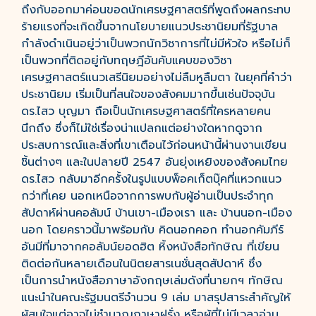
ถึงกับออกมาค่อนขอดนักเศรษฐศาสตร์ที่พูดถึงผลกระทบ
ร้ายแรงที่จะเกิดขึ้นจากนโยบายแนวประชานิยมที่รัฐบาล
กำลังดำเนินอยู่ว่าเป็นพวกนักวิชาการที่ไม่มีหัวใจ หรือไม่ก็
เป็นพวกที่ติดอยู่กับทฤษฎีอันคับแคบของวิชา
เศรษฐศาสตร์แนวเสรีนิยมอย่างไม่ลืมหูลืมตา ในยุคที่คำว่า
ประชานิยม เริ่มเป็นที่สนใจของสังคมมากขึ้นเช่นปัจจุบัน
ดร.ไสว บุญมา ถือเป็นนักเศรษฐศาสตร์ที่ใครหลายคน
นึกถึง ซึ่งก็ไม่ใช่เรื่องน่าแปลกแต่อย่างใดหากดูจาก
ประสบการณ์และสิ่งที่เขาเตือนไว้ก่อนหน้านี้ผ่านงานเขียน
ชิ้นต่างๆ และในปลายปี 2547 อันยุ่งเหยิงของสังคมไทย
ดร.ไสว กลับมาอีกครั้งในรูปแบบพ็อคเก็ตบุ๊คที่แหวกแนว
กว่าที่เคย นอกเหนือจากการพบกับผู้อ่านเป็นประจำทุก
สัปดาห์ผ่านคอลัมน์ บ้านเขา-เมืองเรา และ บ้านนอก-เมือง
นอก โดยคราวนี้มาพร้อมกับ คิดนอกคอก ทำนอกคัมภีร์
อันมีที่มาจากคอลัมน์ยอดฮิต หิ้งหนังสือทักษิณ ที่เขียน
ติดต่อกันหลายเดือนในนิตยสารเนชั่นสุดสัปดาห์ ซึ่ง
เป็นการนำหนังสือภาษาอังกฤษเล่มดังที่นายกฯ ทักษิณ
แนะนำในคณะรัฐมนตรีจำนวน 9 เล่ม มาสรุปสาระสำคัญให้
ผู้สนใจแต่อาจไม่ชำนาญภาษาฝรั่ง หรือผู้ที่ไม่มีเวลาอ่าน