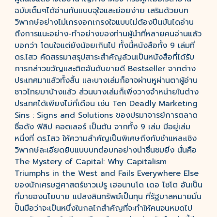
ฉบับเต็มๆได้อ่านกันแบบจุใจและย่อยง่าย เสริมด้วยบท
วิพากษ์อย่างไม่เกรงอกเกรงใจแบบไม่ต้องปีนบันไดอ่าน
ถึงการแนะอย่าง-ทำอย่างของท่านผู้นำที่หลายคนอ่านแล้ว
บอกว่า โดนใจแต่ยังน้อยเกินไป ทั้งนี้หนังสือทั้ง 9 เล่มที่
ดร.ไสว คัดสรรมาสรุปสาระสำคัญล้วนเป็นหนังสือที่ได้รับ
การกล่าวขวัญและติดอันดับขายดี Bestseller จากต่าง
ประเทศมาแล้วทั้งสิ้น และบางเล่มก็อาจผ่านหูผ่านตาผู้อ่าน
ชาวไทยมาบ้างแล้ว ส่วนบางเล่มก็เพิ่งวางจำหน่ายในต่าง
ประเทศได้เพียงไม่กี่เดือน เช่น Ten Deadly Marketing
Sins : Signs and Solutions ของปรมาจารย์การตลาด
ชื่อดัง ฟิลิป คอตเลอร์ เป็นต้น จากทั้ง 9 เล่ม มีอยู่เล่ม
หนึ่งที่ ดร.ไสว ให้ความสำคัญเป็นพิเศษถึงกับชำแหละเชิง
วิพากษ์ละเอียดยิบแบบบทต่อบทอย่างน่าชื่นชมยิ่ง นั่นคือ
The Mystery of Capital: Why Capitalism
Triumphs in the West and Fails Everywhere Else
ของนักเศรษฐศาสตร์ชาวเปรู เฮอนานโด เดอ โซโต อันเป็น
ที่มาของนโยบาย แปลงสินทรัพย์เป็นทุน ที่รัฐบาลหมายมั่น
ปั้นมือว่าจะเป็นหนึ่งในกลไกสำคัญที่จะทำให้คนจนหมดไป