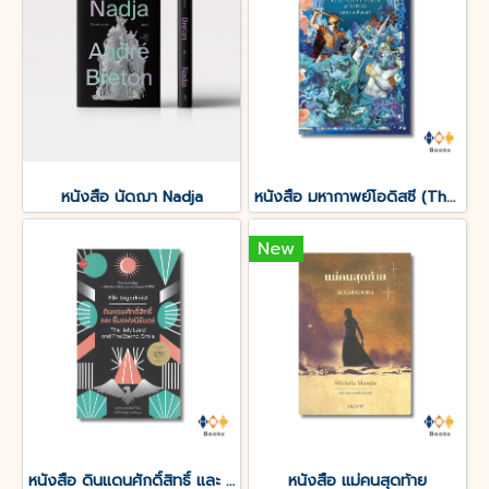
หนังสือ นัดฌา Nadja
หนังสือ มหากาพย์โอดิสซี (The Odyssey of Homer)
New
หนังสือ ดินแดนศักดิ์สิทธิ์ และ ยิ้มแห่งนิรันดร์
หนังสือ แม่คนสุดท้าย