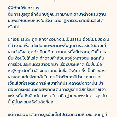
ผู้พิทักษ์ต้นการบูร
ต้นการบูรสุดลึกลับกับผู้คนมากมายที่เข้ามาต่างอธิษฐาน
ขอพรให้ตนสมหวังในชีวิต แต่ปาฏิหาริย์จะเกิดขึ้นจริงได้
หรือไม่…
นาโออิ เรโตะ ถูกเลิกจ้างอย่างไม่เป็นธรรม จึงขโมยของใน
ที่ทำงานเพื่อแก้แค้น แต่พลาดพลั้งถูกตำรวจจับได้ขณะที่
เขากำลังจะถูกดำเนินคดี ทนายคนหนึ่งก็ปรากฏตัวขึ้น และ
ยื่นเงื่อนไขให้เรโตะทำตามคำสั่งของผู้ว่าจ้างตน แลกกับ
การช่วยประกันตัวเขาออกมา เรื่องประหลาดเริ่มขึ้นเมื่อ
หญิงสูงวัยที่ว่าจ้างทนายคนนั้นชื่อ จิฟุเนะ ซึ่งเป็นป้าของ
เขาเอง แต่เรโตะกลับไม่เคยรู้ว่าตัวเองมีป้ามาก่อน และ
เงื่อนไขที่เธอต้องการให้เขาทำก็ประหลาดยิ่งกว่านั้น ป้า
ต้องการให้เรโตะคอยพิทักษ์ต้นการบูรศักดิ์สิทธิ์ในศาลเจ้า
แห่งหนึ่ง ซึ่งลือกันว่าหากใครอธิษฐานขอพรกับการบูรต้น
นี้ ผู้นั้นจะสมหวังในสิ่งที่ขอ
แต่การขอพรต้นการบูรนั้นเต็มไปด้วยความลึกลับและกฎที่