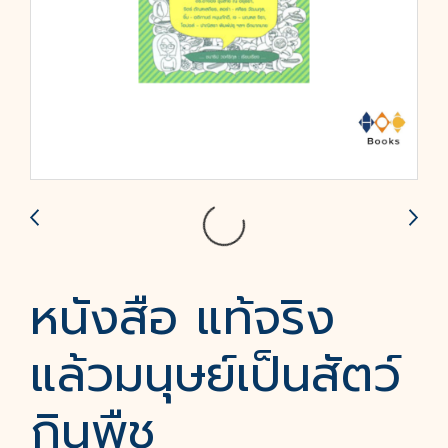
หนังสือ แท้จริง
แล้วมนุษย์เป็นสัตว์
กินพืช