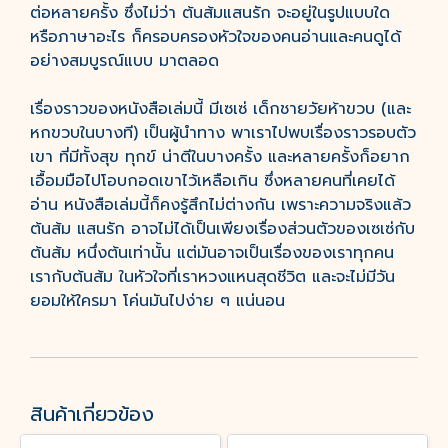
ต่อหลายครั้ง ซึ่งไม่ว่า ต้นส้มแสนรัก จะอยู่ในรูปแบบใด
หรือภาษาอะไร ก็ครอบครองหัวใจของคนอ่านและคนดูได้
อย่างสมบูรณ์แบบ มาตลอด
เรื่องราวของหนังสือเล่มนี้ มีเซเซ่ เด็กชายวัยห้าขวบ (และ
หกขวบในบางที) เป็นผู้นำทาง พาเราไปพบเรื่องราวรอบตัว
เขา ที่มีทั้งสุข ทุกข์ น่าตีในบางครั้ง และหลายครั้งก็อยาก
เอื้อมมือไปโอบกอดเขาไว้เหลือเกิน ซึ่งหลายคนที่เคยได้
อ่าน หนังสือเล่มนี้ก็คงรู้สึกไม่ต่างกัน เพราะความจริงแล้ว
ต้นส้ม แสนรัก อาจไม่ได้เป็นเพียงเรื่องส่วนตัวของเซเซ่กับ
ต้นส้ม หนึ่งต้นเท่านั้น แต่มันอาจเป็นเรื่องของเราทุกคน
เรากับต้นส้ม ในหัวใจที่เราหวงแหนสุดชีวิต และจะไม่มีวัน
ยอมให้ใครมา โค่นมันไปง่าย ๆ แน่นอน
สินค้าเกี่ยวข้อง