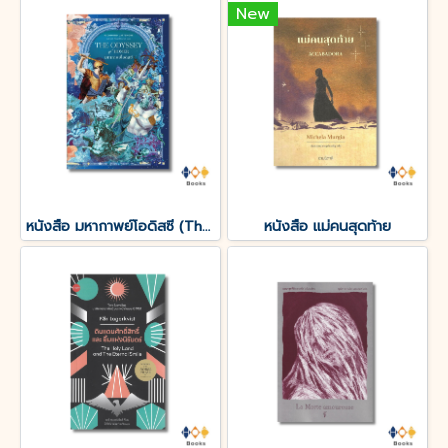
New
หนังสือ มหากาพย์โอดิสซี (The Odyssey of Homer)
หนังสือ แม่คนสุดท้าย