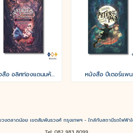
หนังสือ อลิศท่องแดนมหัศจรรย์
หนังสือ ปีเตอร์แพน
งตลาดน้อย เขตสัมพันธวงศ์ กรุงเทพฯ - ใกล้กับสถานีรถไฟฟ้าใ
Tel: 082 983 8099