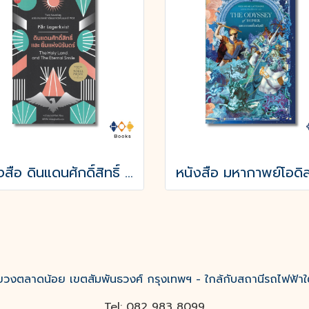
หนังสือ ดินแดนศักดิ์สิทธิ์ และ ยิ้มแห่งนิรันดร์
งตลาดน้อย เขตสัมพันธวงศ์ กรุงเทพฯ - ใกล้กับสถานีรถไฟฟ้าใ
Tel: 082 983 8099