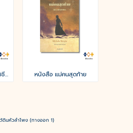
หนังสือ มหากาพย์โอดิสซี (The Odyssey of Homer)
หนังสือ แม่คนสุดท้าย
ต้ดินหัวลำโพง (ทางออก 1)