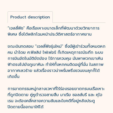
Product description
“เจลลี่ฟิช” คือเรือเหาะขนาดเล็กที่พัฒนาด้วยวิทยาการ
พิเศษ ซึ่งได้พลิกโฉมหน้าประวัติศาสตร์อากาศยาน
ขณะบินทดสอบ “เจลลี่ฟิชรุ่นใหม่” ซึ่งมีผู้เข้าร่วมทั้งหมดหก
คน นําโดย ศ.ฟิลลิป ไฟเฟอร์ ก็เกิดเหตุการณ์ระทึก ระบบ
การบินอัตโนมัติขัดข้อง ไร้การควบคุม มันพาพวกเขาเหิน
ฟ้าตรงไปยังภูเขาหิมะ ทําให้ทั้งหกคนติดอยู่ที่นั่น ในสภาพ
อากาศเลวร้าย แล้วเรื่องราวน่าพรั่นพรึงชวนขนลุกก็ได้
เกิดขึ้น
การฆาตกรรมหมู่กลางเวหาที่ไร้ร่องรอยฆาตกรบนเรือเหาะ
ที่ถูกปิดตาย คู่หูตํารวจสายสืบ มาเรีย ซอลส์บรี และ คุโจ
เรน จะต้องคลี่คลายความลับและไขคดีที่อยู่หลังประตู
ปิดตายนี้ออกมาให้ได้