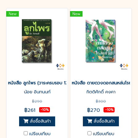
New
New
หนังสือ ลูกไพร (วาระครบรอบ 120 ปีชาตกาลมาลัย ชูพินิจ)
หนังสือ ดายดวงดอกสนหล่นโรย
น้อย อินทนนท์
กิตติศักดิ์ คงคา
฿290
฿300
฿261
฿270
-10%
-10%
สั่งซื้อสินค้า
สั่งซื้อสินค้า
เปรียบเทียบ
เปรียบเทียบ