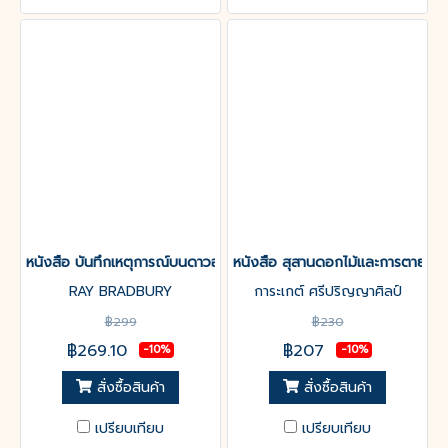
หนังสือ บันทึกเหตุการณ์บนดาวอังคาร THE MARTIAN CHRONICLES
หนังสือ สุสานดอกไม้และการตายขอ
RAY BRADBURY
การะเกต์ ศรีปริญญาศิลป์
฿299
฿230
฿269.10
฿207
-10%
-10%
สั่งซื้อสินค้า
สั่งซื้อสินค้า
เปรียบเทียบ
เปรียบเทียบ