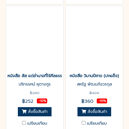
หนังสือ สัส แด่อำนาจที่ไร้ศีลธรรม (ปกแข็ง)
หนังสือ วิมานปีศาจ (ปกแข็ง)
ปริทรรศน์ หุตางกูร
สหรัฐ พัฒนกิจวรกุล
฿280
฿400
฿252
฿360
-10%
-10%
สั่งซื้อสินค้า
สั่งซื้อสินค้า
เปรียบเทียบ
เปรียบเทียบ